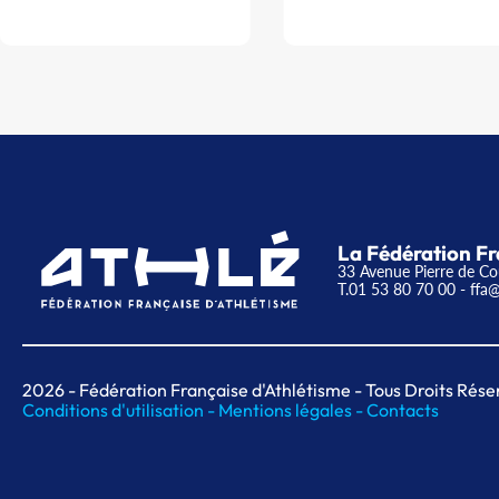
La Fédération Fr
33 Avenue Pierre de Co
T.01 53 80 70 00
- ffa@
2026
- Fédération Française d'Athlétisme - Tous Droits Rése
Conditions d'utilisation -
Mentions légales -
Contacts