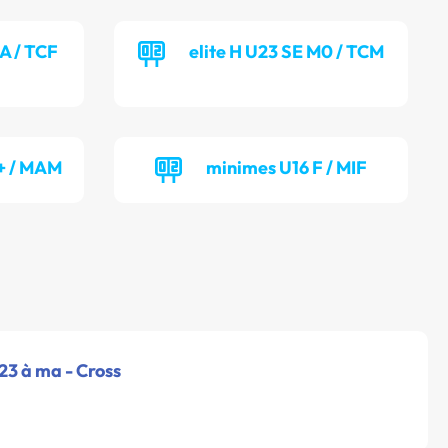
MA / TCF
elite H U23 SE M0 / TCM
 + / MAM
minimes U16 F / MIF
u23 à ma - Cross