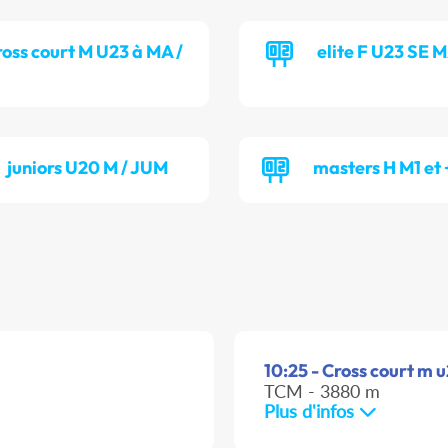
ross court M U23 à MA /
elite F U23 SE 
juniors U20 M / JUM
masters H M1 et
10:25 - Cross court m 
TCM - 3880 m
Plus d'infos