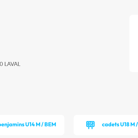
00 LAVAL
benjamins U14 M / BEM
cadets U18 M 