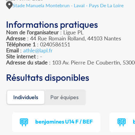
Stade Manuela Montebrun - Laval - Pays De La Loire
Informations pratiques
Nom de l’organisateur
: Ligue PL
Adresse
: 44 Rue Romain Rolland, 44103 Nantes
Téléphone 1
: 0240586151
Email
:
athle@lapl.fr
Site internet
: -
Adresse du stade
: 103 Av. Pierre De Coubertin, 530
Résultats disponibles
Individuels
Par équipes
benjamines U14 F / BEF