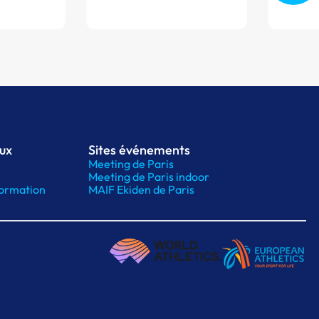
aux
Sites événements
Meeting de Paris
Meeting de Paris indoor
ormation
MAIF Ekiden de Paris