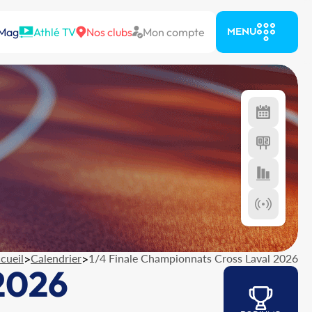
 Mag
Athlé TV
Nos clubs
Mon compte
MENU
cueil
>
Calendrier
>
1/4 Finale Championnats Cross Laval 2026
 2026