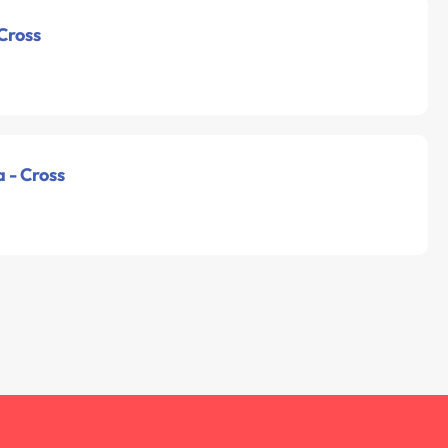
 Cross
a - Cross