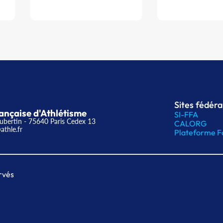
Sites fédér
ançaise d'Athlétisme
SI-FFA
ubertin - 75640 Paris Cedex 13
CALORG
athle.fr
Plateforme F
rvés