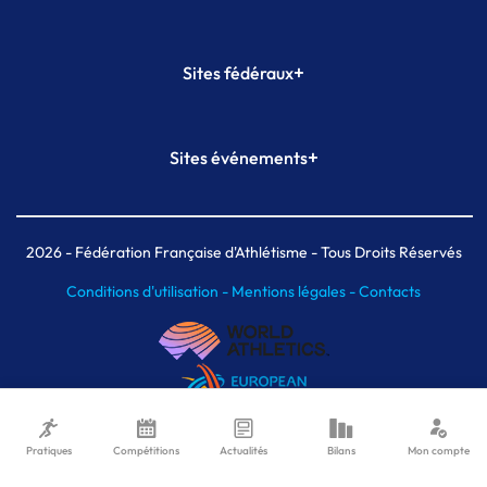
+
Sites fédéraux
SI-FFA
CALORG
+
Sites événements
Plateforme Formation
Meeting de Paris
Meeting de Paris indoor
MAIF Ekiden de Paris
2026
- Fédération Française d'Athlétisme - Tous Droits Réservés
Conditions d'utilisation -
Mentions légales -
Contacts
Pratiques
Compétitions
Actualités
Bilans
Mon compte