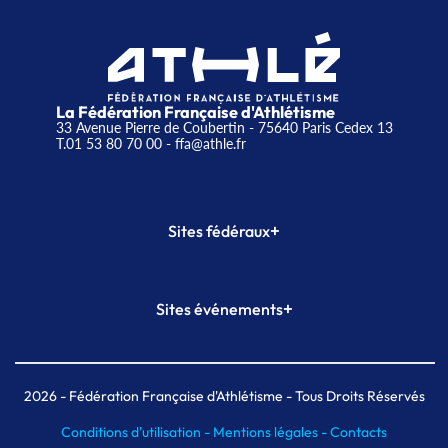
La Fédération Française d'Athlétisme
33 Avenue Pierre de Coubertin - 75640 Paris Cedex 13
T.01 53 80 70 00
- ffa@athle.fr
+
Sites fédéraux
SI-FFA
CALORG
+
Sites événements
Plateforme Formation
Meeting de Paris
Meeting de Paris indoor
MAIF Ekiden de Paris
2026
- Fédération Française d'Athlétisme - Tous Droits Réservés
Conditions d'utilisation -
Mentions légales -
Contacts