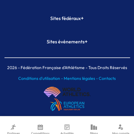
+
Sites fédéraux
SI-FFA
CALORG
+
Sites événements
Plateforme Formation
Meeting de Paris
Meeting de Paris indoor
MAIF Ekiden de Paris
2026
- Fédération Française d'Athlétisme - Tous Droits Réservés
Conditions d'utilisation -
Mentions légales -
Contacts
Pratiques
Compétitions
Actualités
Bilans
Mon compte