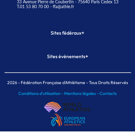
33 Avenue Pierre de Coubertin - 75640 Paris Cedex 13
T.01 53 80 70 00
- ffa@athle.fr
+
Sites fédéraux
SI-FFA
CALORG
+
Sites événements
Plateforme Formation
Meeting de Paris
Meeting de Paris indoor
MAIF Ekiden de Paris
2026
- Fédération Française d'Athlétisme - Tous Droits Réservés
Conditions d'utilisation -
Mentions légales -
Contacts