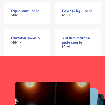
Triple saut - salle
Poids (4 kg) - salle
MIM -
MIM -
Triathlon u14-u16
3 000m marche
MIM -
piste courte
MIM -