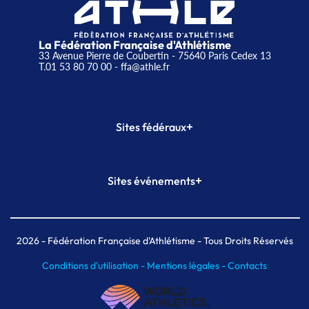
La Fédération Française d'Athlétisme
33 Avenue Pierre de Coubertin - 75640 Paris Cedex 13
T.01 53 80 70 00
- ffa@athle.fr
+
Sites fédéraux
SI-FFA
CALORG
+
Sites événements
Plateforme Formation
Meeting de Paris
Meeting de Paris indoor
MAIF Ekiden de Paris
2026
- Fédération Française d'Athlétisme - Tous Droits Réservés
Conditions d'utilisation -
Mentions légales -
Contacts