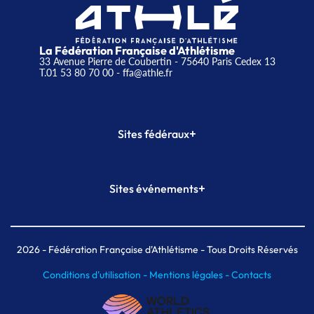
La Fédération Française d'Athlétisme
33 Avenue Pierre de Coubertin - 75640 Paris Cedex 13
T.01 53 80 70 00
- ffa@athle.fr
+
Sites fédéraux
SI-FFA
CALORG
+
Sites événements
Plateforme Formation
Meeting de Paris
Meeting de Paris indoor
MAIF Ekiden de Paris
2026
- Fédération Française d'Athlétisme - Tous Droits Réservés
Conditions d'utilisation -
Mentions légales -
Contacts