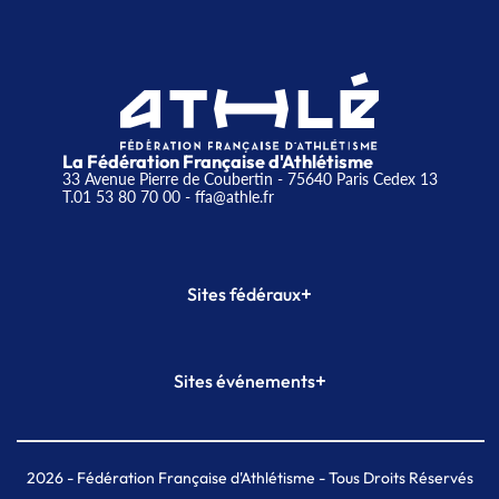
La Fédération Française d'Athlétisme
33 Avenue Pierre de Coubertin - 75640 Paris Cedex 13
T.01 53 80 70 00
- ffa@athle.fr
+
Sites fédéraux
SI-FFA
CALORG
+
Sites événements
Plateforme Formation
Meeting de Paris
Meeting de Paris indoor
MAIF Ekiden de Paris
2026
- Fédération Française d'Athlétisme - Tous Droits Réservés