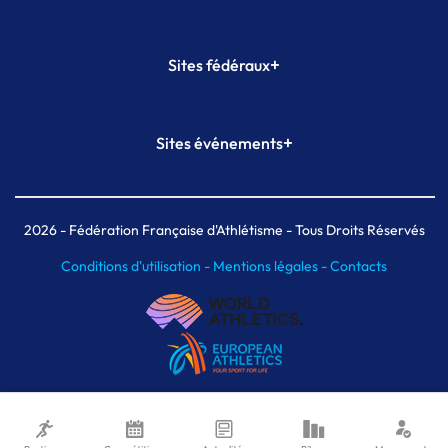
+
Sites fédéraux
SI-FFA
CALORG
+
Sites événements
Plateforme Formation
Meeting de Paris
Meeting de Paris indoor
MAIF Ekiden de Paris
2026
- Fédération Française d'Athlétisme - Tous Droits Réservés
Conditions d'utilisation -
Mentions légales -
Contacts