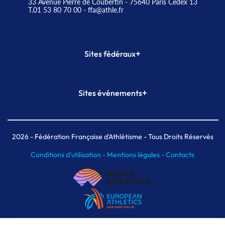
33 Avenue Pierre de Coubertin - 75640 Paris Cedex 13
T.01 53 80 70 00
- ffa@athle.fr
+
Sites fédéraux
SI-FFA
CALORG
+
Sites événements
Plateforme Formation
Meeting de Paris
Meeting de Paris indoor
MAIF Ekiden de Paris
2026
- Fédération Française d'Athlétisme - Tous Droits Réservés
Conditions d'utilisation -
Mentions légales -
Contacts