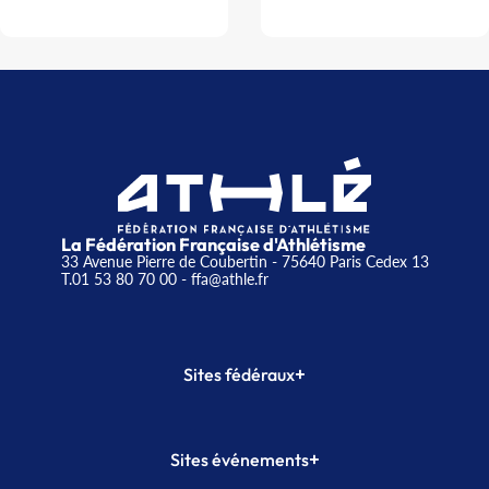
La Fédération Française d'Athlétisme
33 Avenue Pierre de Coubertin - 75640 Paris Cedex 13
T.01 53 80 70 00
- ffa@athle.fr
+
Sites fédéraux
SI-FFA
CALORG
+
Sites événements
Plateforme Formation