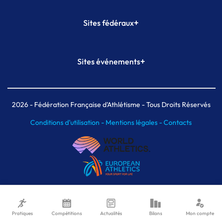
+
Sites fédéraux
SI-FFA
CALORG
+
Sites événements
Plateforme Formation
Meeting de Paris
Meeting de Paris indoor
MAIF Ekiden de Paris
2026
- Fédération Française d'Athlétisme - Tous Droits Réservés
Conditions d'utilisation -
Mentions légales -
Contacts
Pratiques
Compétitions
Actualités
Bilans
Mon compte