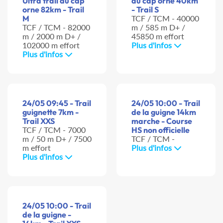
Ultra trail du cap
du cap orne 40km
orne 82km - Trail
- Trail S
M
TCF / TCM - 40000
TCF / TCM - 82000
m / 585 m D+ /
m / 2000 m D+ /
45850 m effort
102000 m effort
Plus d'infos
Plus d'infos
24/05 09:45 - Trail
24/05 10:00 - Trail
guignette 7km -
de la guigne 14km
Trail XXS
marche - Course
TCF / TCM - 7000
HS non officielle
m / 50 m D+ / 7500
TCF / TCM -
m effort
Plus d'infos
Plus d'infos
24/05 10:00 - Trail
de la guigne -