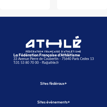
La Fédération Française d'Athlétisme
33 Avenue Pierre de Coubertin - 75640 Paris Cedex 13
T.01 53 80 70 00
- ffa@athle.fr
+
Sites fédéraux
SI-FFA
CALORG
+
Sites événements
Plateforme Formation