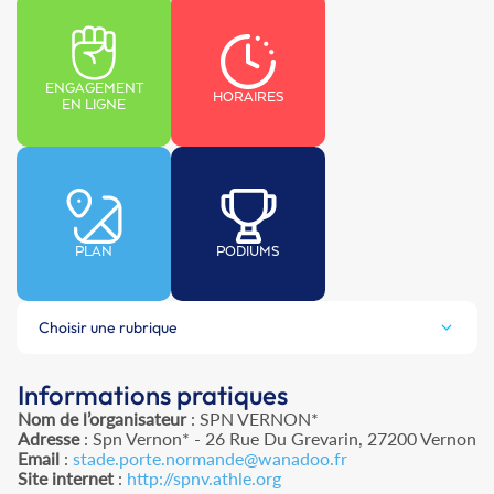
ENGAGEMENT
HORAIRES
EN LIGNE
PLAN
PODIUMS
Choisir une rubrique
Informations pratiques
Nom de l’organisateur
: SPN VERNON*
Adresse
: Spn Vernon* - 26 Rue Du Grevarin, 27200 Vernon
Email
:
stade.porte.normande@wanadoo.fr
Site internet
:
http://spnv.athle.org