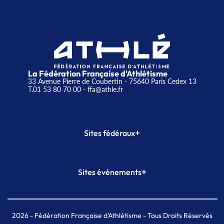
La Fédération Française d'Athlétisme
33 Avenue Pierre de Coubertin - 75640 Paris Cedex 13
T.01 53 80 70 00
- ffa@athle.fr
+
Sites fédéraux
SI-FFA
CALORG
+
Sites événements
Plateforme Formation
Meeting de Paris
Meeting de Paris indoor
MAIF Ekiden de Paris
2026
- Fédération Française d'Athlétisme - Tous Droits Réservés