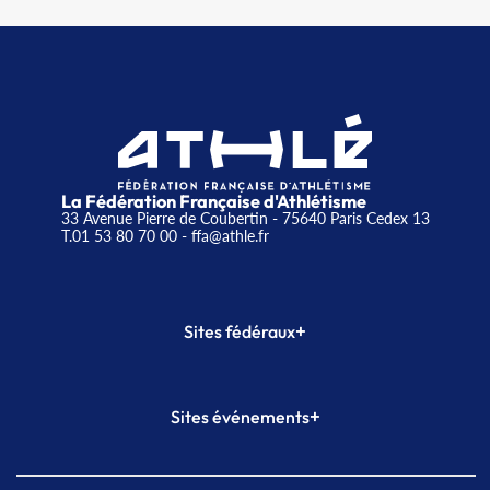
La Fédération Française d'Athlétisme
33 Avenue Pierre de Coubertin - 75640 Paris Cedex 13
T.01 53 80 70 00
- ffa@athle.fr
+
Sites fédéraux
SI-FFA
CALORG
+
Sites événements
Plateforme Formation
Meeting de Paris
Meeting de Paris indoor