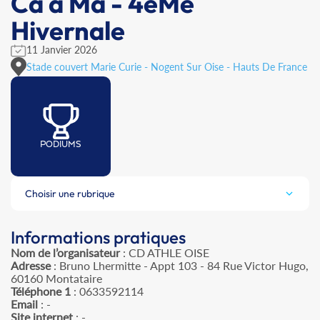
Ca à Ma - 4èMe
Hivernale
11 Janvier 2026
Stade couvert Marie Curie - Nogent Sur Oise - Hauts De France
PODIUMS
Choisir une rubrique
Informations pratiques
Nom de l’organisateur
: CD ATHLE OISE
Adresse
: Bruno Lhermitte - Appt 103 - 84 Rue Victor Hugo,
60160 Montataire
Téléphone 1
: 0633592114
Email
: -
Site internet
: -