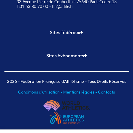
33 Avenue Pierre de Coubertin - 75640 Paris Cedex 13
T.01 53 80 70 00
- ffa@athle.fr
+
Sites fédéraux
SI-FFA
CALORG
+
Sites événements
Plateforme Formation
Meeting de Paris
Meeting de Paris indoor
MAIF Ekiden de Paris
2026
- Fédération Française d'Athlétisme - Tous Droits Réservés
Conditions d'utilisation -
Mentions légales -
Contacts