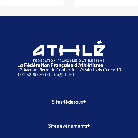
La Fédération Française d'Athlétisme
33 Avenue Pierre de Coubertin - 75640 Paris Cedex 13
T.01 53 80 70 00
- ffa@athle.fr
+
Sites fédéraux
SI-FFA
CALORG
+
Sites événements
Plateforme Formation
Meeting de Paris