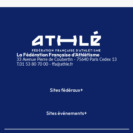
La Fédération Française d'Athlétisme
33 Avenue Pierre de Coubertin - 75640 Paris Cedex 13
T.01 53 80 70 00
- ffa@athle.fr
+
Sites fédéraux
SI-FFA
CALORG
+
Sites événements
Plateforme Formation
Meeting de Paris
Meeting de Paris indoor