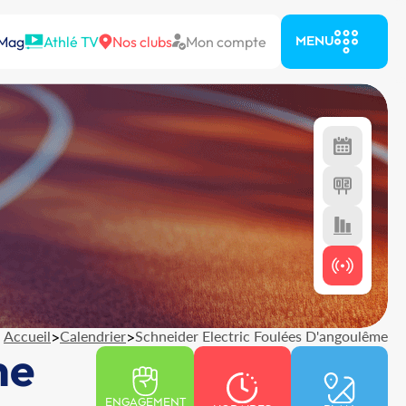
 Mag
Athlé TV
Nos clubs
Mon compte
MENU
Accueil
>
Calendrier
>
Schneider Electric Foulées D'angoulême
me
ENGAGEMENT