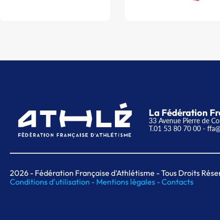
La Fédération Fr
33 Avenue Pierre de Co
T.01 53 80 70 00
- ffa@
2026
- Fédération Française d'Athlétisme - Tous Droits Rése
Conditions d'utilisation -
Mentions légales -
Contacts