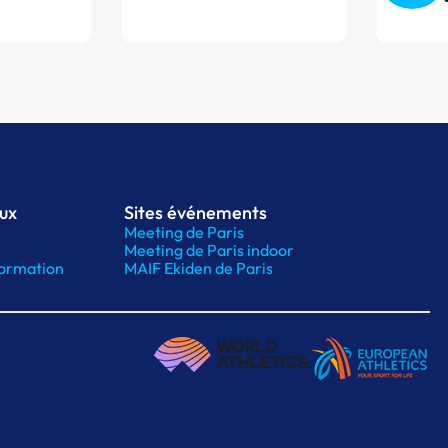
aux
Sites événements
Meeting de Paris
Meeting de Paris indoor
ormation
MAIF Ekiden de Paris