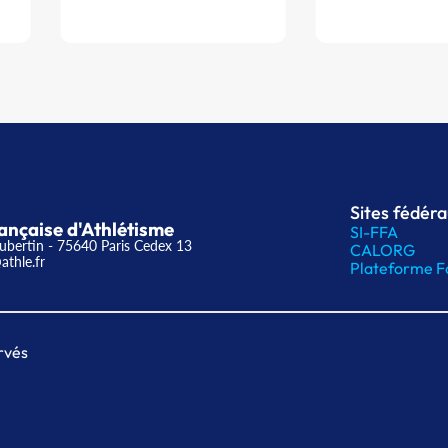
Sites fédér
ançaise d'Athlétisme
SI-FFA
ubertin - 75640 Paris Cedex 13
CALORG
athle.fr
Plateforme F
rvés