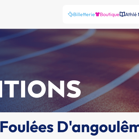
Billetterie
Boutique
Athlé
ITIONS
c Foulées D'angoulê