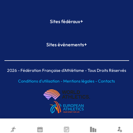
+
Sites fédéraux
SI-FFA
CALORG
+
Sites événements
Plateforme Formation
Meeting de Paris
Meeting de Paris indoor
MAIF Ekiden de Paris
2026
- Fédération Française d'Athlétisme - Tous Droits Réservés
Conditions d'utilisation -
Mentions légales -
Contacts