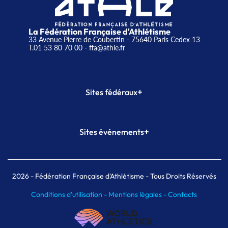
La Fédération Française d'Athlétisme
33 Avenue Pierre de Coubertin - 75640 Paris Cedex 13
T.01 53 80 70 00
- ffa@athle.fr
+
Sites fédéraux
SI-FFA
CALORG
+
Sites événements
Plateforme Formation
Meeting de Paris
Meeting de Paris indoor
MAIF Ekiden de Paris
2026
- Fédération Française d'Athlétisme - Tous Droits Réservés
Conditions d'utilisation -
Mentions légales -
Contacts