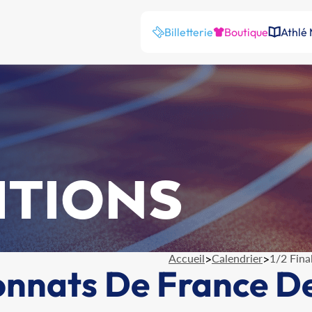
Billetterie
Boutique
Athlé
ITIONS
Accueil
>
Calendrier
>
1/2 Fina
onnats De France D