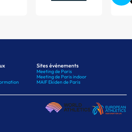
aux
Sites événements
Meeting de Paris
Meeting de Paris indoor
ormation
MAIF Ekiden de Paris