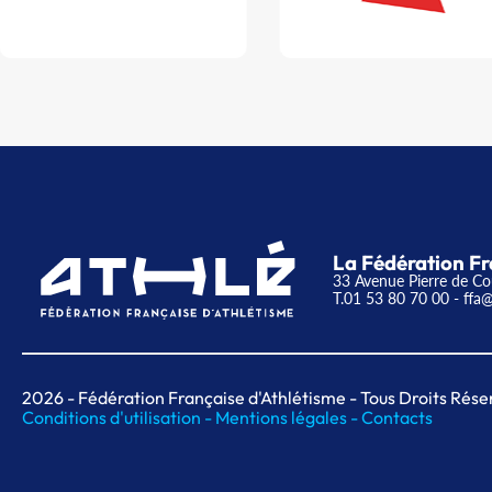
La Fédération Fr
33 Avenue Pierre de Co
T.01 53 80 70 00
- ffa@
2026
- Fédération Française d'Athlétisme - Tous Droits Rése
Conditions d'utilisation -
Mentions légales -
Contacts