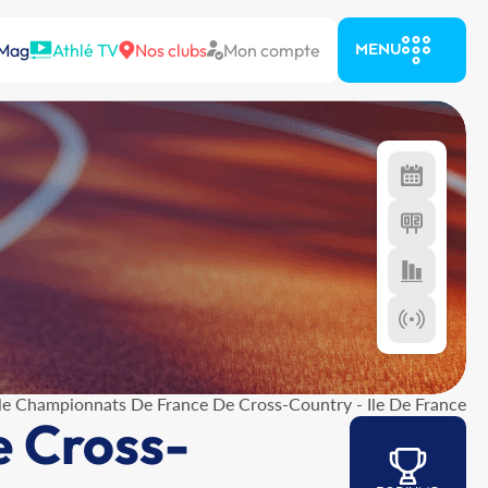
 Mag
Athlé TV
Nos clubs
Mon compte
MENU
le Championnats De France De Cross-Country - Ile De France
e Cross-