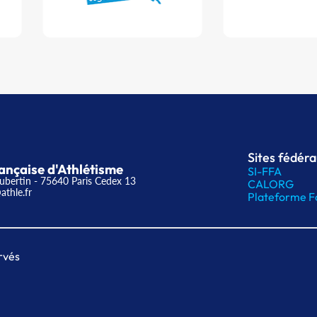
Sites fédér
ançaise d'Athlétisme
SI-FFA
ubertin - 75640 Paris Cedex 13
CALORG
athle.fr
Plateforme F
rvés