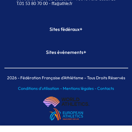
T.01 53 80 70 00
- ffa@athle.fr
+
Sites fédéraux
SI-FFA
CALORG
+
Sites événements
Plateforme Formation
Meeting de Paris
Meeting de Paris indoor
MAIF Ekiden de Paris
2026
- Fédération Française d'Athlétisme - Tous Droits Réservés
Conditions d'utilisation -
Mentions légales -
Contacts