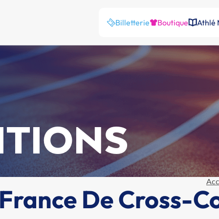
Billetterie
Boutique
Athlé
ITIONS
Acc
France De Cross-C