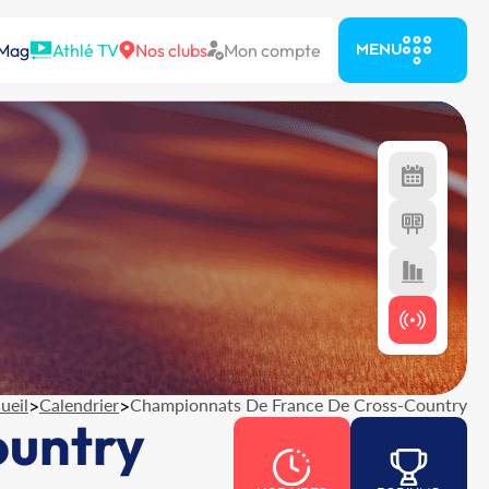
 Mag
Athlé TV
Nos clubs
Mon compte
MENU
ueil
>
Calendrier
>
Championnats De France De Cross-Country
ountry