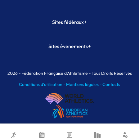
+
Sites fédéraux
SI-FFA
CALORG
+
Sites événements
Plateforme Formation
Meeting de Paris
Meeting de Paris indoor
MAIF Ekiden de Paris
2026
- Fédération Française d'Athlétisme - Tous Droits Réservés
Conditions d'utilisation -
Mentions légales -
Contacts