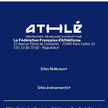
La Fédération Française d'Athlétisme
33 Avenue Pierre de Coubertin - 75640 Paris Cedex 13
T.01 53 80 70 00
- ffa@athle.fr
+
Sites fédéraux
SI-FFA
CALORG
+
Sites événements
Plateforme Formation
Meeting de Paris
Meeting de Paris indoor
MAIF Ekiden de Paris