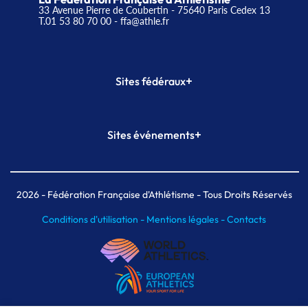
33 Avenue Pierre de Coubertin - 75640 Paris Cedex 13
T.01 53 80 70 00
- ffa@athle.fr
+
Sites fédéraux
SI-FFA
CALORG
+
Sites événements
Plateforme Formation
Meeting de Paris
Meeting de Paris indoor
MAIF Ekiden de Paris
2026
- Fédération Française d'Athlétisme - Tous Droits Réservés
Conditions d'utilisation -
Mentions légales -
Contacts