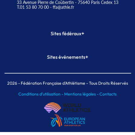
33 Avenue Pierre de Coubertin - 75640 Paris Cedex 13
T.01 53 80 70 00
- ffa@athle.fr
+
Sites fédéraux
SI-FFA
CALORG
+
Sites événements
Plateforme Formation
Meeting de Paris
Meeting de Paris indoor
MAIF Ekiden de Paris
2026
- Fédération Française d'Athlétisme - Tous Droits Réservés
Conditions d'utilisation -
Mentions légales -
Contacts