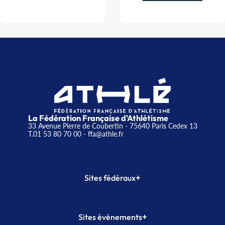
La Fédération Française d'Athlétisme
33 Avenue Pierre de Coubertin - 75640 Paris Cedex 13
T.01 53 80 70 00
- ffa@athle.fr
+
Sites fédéraux
SI-FFA
CALORG
+
Sites événements
Plateforme Formation