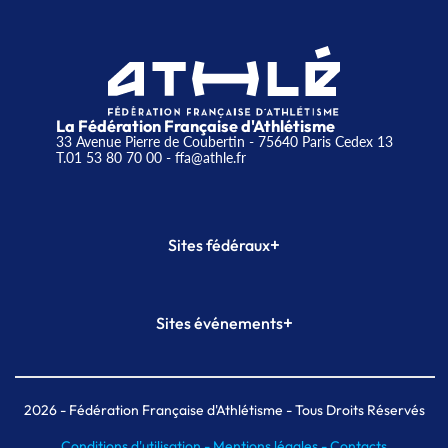
La Fédération Française d'Athlétisme
33 Avenue Pierre de Coubertin - 75640 Paris Cedex 13
T.01 53 80 70 00
- ffa@athle.fr
+
Sites fédéraux
SI-FFA
CALORG
+
Sites événements
Plateforme Formation
Meeting de Paris
Meeting de Paris indoor
MAIF Ekiden de Paris
2026
- Fédération Française d'Athlétisme - Tous Droits Réservés
Conditions d'utilisation -
Mentions légales -
Contacts