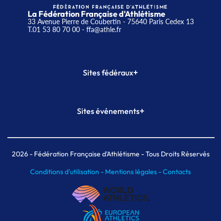
La Fédération Française d'Athlétisme
33 Avenue Pierre de Coubertin - 75640 Paris Cedex 13
T.01 53 80 70 00
- ffa@athle.fr
+
Sites fédéraux
SI-FFA
CALORG
+
Sites événements
Plateforme Formation
Meeting de Paris
Meeting de Paris indoor
MAIF Ekiden de Paris
2026
- Fédération Française d'Athlétisme - Tous Droits Réservés
Conditions d'utilisation -
Mentions légales -
Contacts