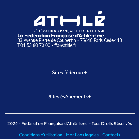
La Fédération Française d'Athlétisme
33 Avenue Pierre de Coubertin - 75640 Paris Cedex 13
T.01 53 80 70 00
- ffa@athle.fr
+
Sites fédéraux
SI-FFA
CALORG
+
Sites événements
Plateforme Formation
Meeting de Paris
Meeting de Paris indoor
MAIF Ekiden de Paris
2026
- Fédération Française d'Athlétisme - Tous Droits Réservés
Conditions d'utilisation -
Mentions légales -
Contacts