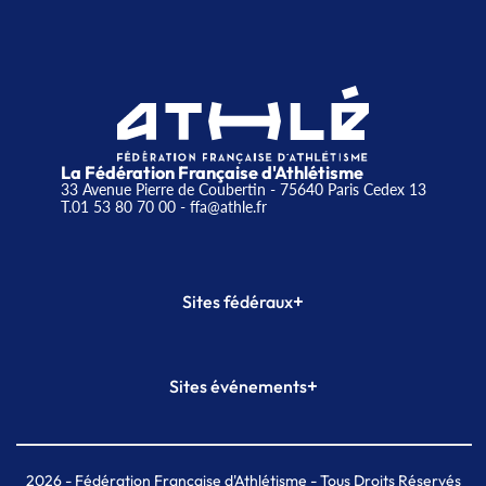
La Fédération Française d'Athlétisme
33 Avenue Pierre de Coubertin - 75640 Paris Cedex 13
T.01 53 80 70 00
- ffa@athle.fr
+
Sites fédéraux
SI-FFA
CALORG
+
Sites événements
Plateforme Formation
Meeting de Paris
Meeting de Paris indoor
MAIF Ekiden de Paris
2026
- Fédération Française d'Athlétisme - Tous Droits Réservés