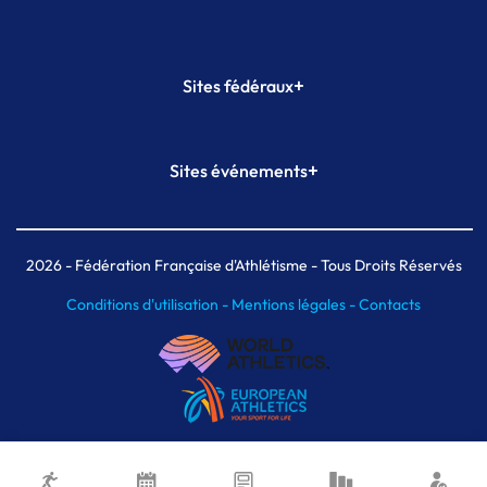
+
Sites fédéraux
SI-FFA
CALORG
+
Sites événements
Plateforme Formation
Meeting de Paris
Meeting de Paris indoor
MAIF Ekiden de Paris
2026
- Fédération Française d'Athlétisme - Tous Droits Réservés
Conditions d'utilisation -
Mentions légales -
Contacts