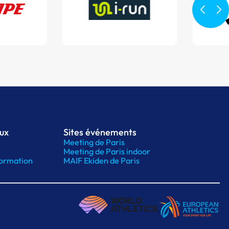
aux
Sites événements
Meeting de Paris
Meeting de Paris indoor
ormation
MAIF Ekiden de Paris