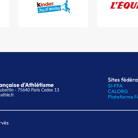
Sites fédér
ançaise d'Athlétisme
SI-FFA
ubertin - 75640 Paris Cedex 13
CALORG
athle.fr
Plateforme F
rvés