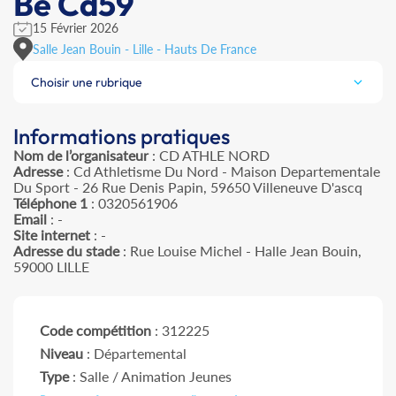
Be Cd59
15 Février 2026
Salle Jean Bouin - Lille - Hauts De France
Choisir une rubrique
Informations pratiques
Nom de l’organisateur
: CD ATHLE NORD
Adresse
: Cd Athletisme Du Nord - Maison Departementale
Du Sport - 26 Rue Denis Papin, 59650 Villeneuve D'ascq
Téléphone 1
: 0320561906
Email
: -
Site internet
: -
Adresse du stade
: Rue Louise Michel - Halle Jean Bouin,
59000 LILLE
Code compétition
: 312225
Niveau
: Départemental
Type
: Salle / Animation Jeunes