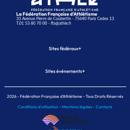
La Fédération Française d'Athlétisme
33 Avenue Pierre de Coubertin - 75640 Paris Cedex 13
T.01 53 80 70 00
- ffa@athle.fr
+
Sites fédéraux
SI-FFA
CALORG
+
Sites événements
Plateforme Formation
Meeting de Paris
Meeting de Paris indoor
MAIF Ekiden de Paris
2026
- Fédération Française d'Athlétisme - Tous Droits Réservés
Conditions d'utilisation -
Mentions légales -
Contacts