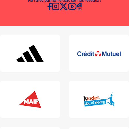
Ne ratez pas notre actu sur nos réseaux :