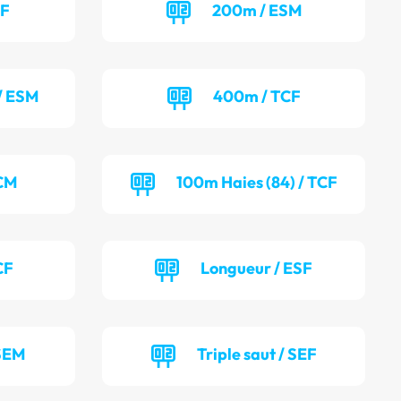
SF
200m / ESM
/ ESM
400m / TCF
TCM
100m Haies (84) / TCF
CF
Longueur / ESF
 SEM
Triple saut / SEF