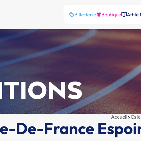
Billetterie
Boutique
Athlé
ITIONS
Accueil
>
Cale
e-De-France Espoir