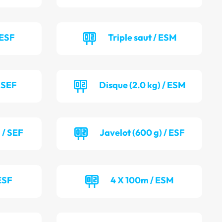
 ESF
Triple saut / ESM
/ SEF
Disque (2.0 kg) / ESM
 / SEF
Javelot (600 g) / ESF
ESF
4 X 100m / ESM