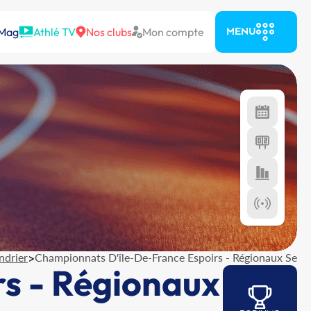
 Mag
Athlé TV
Nos clubs
Mon compte
MENU
ndrier
>
Championnats D'île-De-France Espoirs - Régionaux Se
s - Régionaux