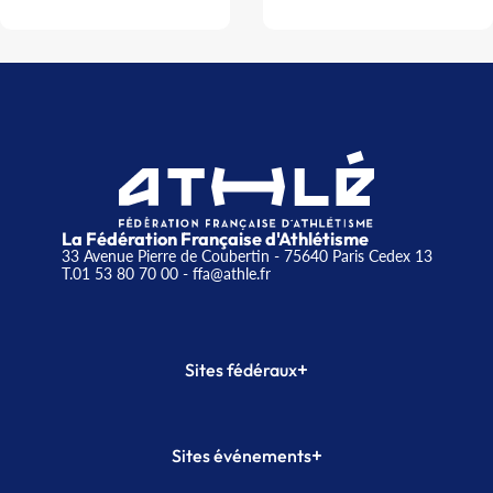
La Fédération Française d'Athlétisme
33 Avenue Pierre de Coubertin - 75640 Paris Cedex 13
T.01 53 80 70 00
- ffa@athle.fr
+
Sites fédéraux
SI-FFA
CALORG
+
Sites événements
Plateforme Formation
Meeting de Paris