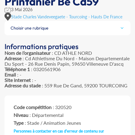
Printanier Be Cd59
3 Mai 2026
Stade Charles Vandeveegaete - Tourcoing - Hauts De France
Choisir une rubrique
Informations pratiques
Nom de l’organisateur
: CD ATHLE NORD
Adresse
: Cd Athletisme Du Nord - Maison Departementale
Du Sport - 26 Rue Denis Papin, 59650 Villeneuve D'ascq
Téléphone 1
: 0320561906
Email
: -
Site internet
: -
Adresse du stade
: 559 Rue De Gand, 59200 TOURCOING
Code compétition
: 320520
Niveau
: Départemental
Type
: Stade / Animation Jeunes
Personnes à contacter en cas d'erreur de contenu sur