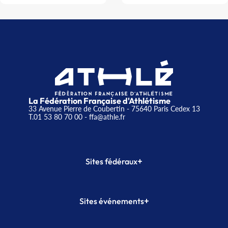
La Fédération Française d'Athlétisme
33 Avenue Pierre de Coubertin - 75640 Paris Cedex 13
T.01 53 80 70 00
- ffa@athle.fr
+
Sites fédéraux
SI-FFA
CALORG
+
Sites événements
Plateforme Formation
Meeting de Paris