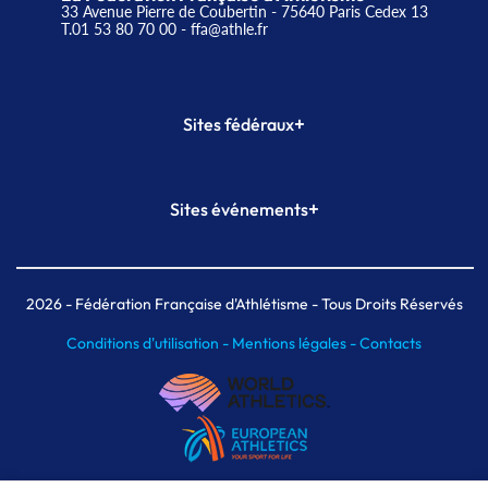
33 Avenue Pierre de Coubertin - 75640 Paris Cedex 13
T.01 53 80 70 00
- ffa@athle.fr
+
Sites fédéraux
SI-FFA
CALORG
+
Sites événements
Plateforme Formation
Meeting de Paris
Meeting de Paris indoor
MAIF Ekiden de Paris
2026
- Fédération Française d'Athlétisme - Tous Droits Réservés
Conditions d'utilisation -
Mentions légales -
Contacts