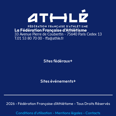
La Fédération Française d'Athlétisme
33 Avenue Pierre de Coubertin - 75640 Paris Cedex 13
T.01 53 80 70 00
- ffa@athle.fr
+
Sites fédéraux
SI-FFA
CALORG
+
Sites événements
Plateforme Formation
Meeting de Paris
Meeting de Paris indoor
MAIF Ekiden de Paris
2026
- Fédération Française d'Athlétisme - Tous Droits Réservés
Conditions d'utilisation -
Mentions légales -
Contacts