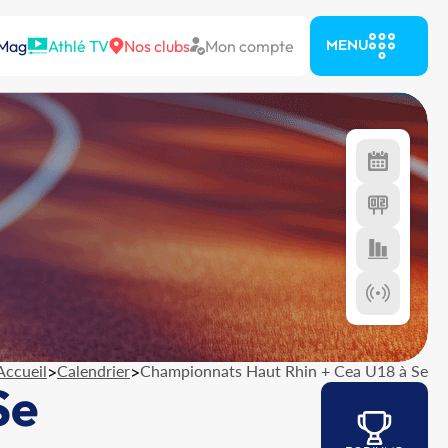
 Mag
Athlé TV
Nos clubs
Mon compte
MENU
Accueil
>
Calendrier
>
Championnats Haut Rhin + Cea U18 à Se
Se