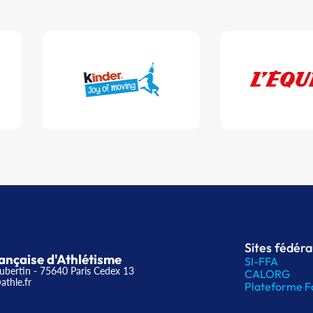
Sites fédér
ançaise d'Athlétisme
SI-FFA
ubertin - 75640 Paris Cedex 13
CALORG
athle.fr
Plateforme F