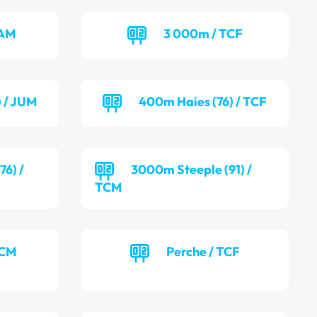
CAM
3 000m / TCF
) / JUM
400m Haies (76) / TCF
6) /
3000m Steeple (91) /
TCM
TCM
Perche / TCF