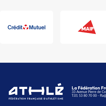
La Fédération Fr
33 Avenue Pierre de Co
T.01 53 80 70 00
- ffa@