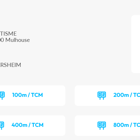
ETISME
100 Mulhouse
VERSHEIM
100m / TCM
200m / T
400m / TCM
800m / T