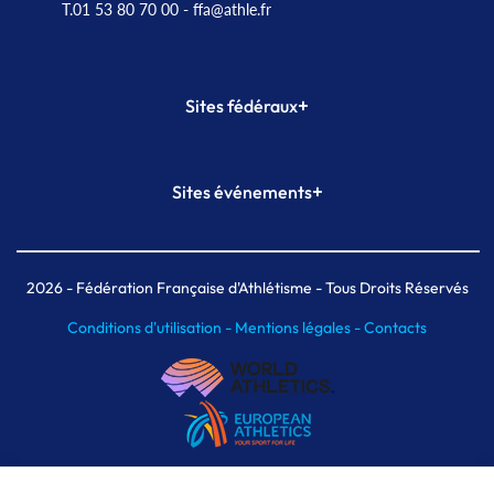
T.01 53 80 70 00
- ffa@athle.fr
+
Sites fédéraux
SI-FFA
CALORG
+
Sites événements
Plateforme Formation
Meeting de Paris
Meeting de Paris indoor
MAIF Ekiden de Paris
2026
- Fédération Française d'Athlétisme - Tous Droits Réservés
Conditions d'utilisation -
Mentions légales -
Contacts