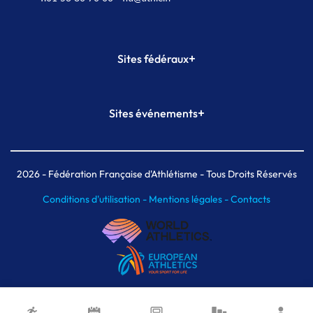
+
Sites fédéraux
SI-FFA
CALORG
+
Sites événements
Plateforme Formation
Meeting de Paris
Meeting de Paris indoor
MAIF Ekiden de Paris
2026
- Fédération Française d'Athlétisme - Tous Droits Réservés
Conditions d'utilisation -
Mentions légales -
Contacts