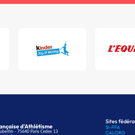
Sites fédér
ançaise d'Athlétisme
SI-FFA
ubertin - 75640 Paris Cedex 13
CALORG