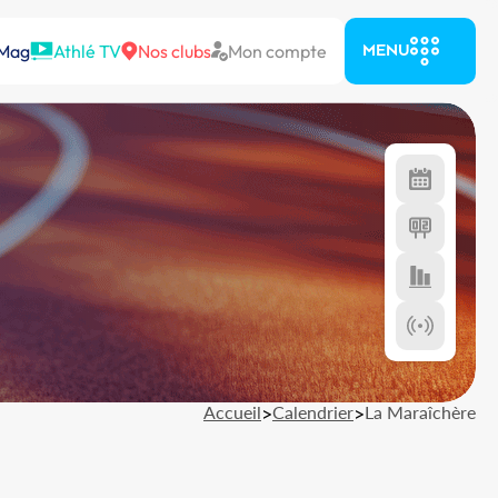
 Mag
Athlé TV
Nos clubs
Mon compte
MENU
Accueil
>
Calendrier
>
La Maraîchère