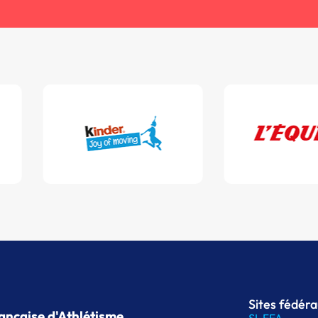
Sites fédér
ançaise d'Athlétisme