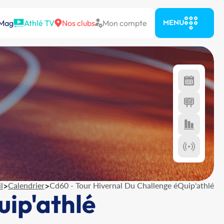
 Mag
Athlé TV
Nos clubs
Mon compte
MENU
l
>
Calendrier
>
Cd60 - Tour Hivernal Du Challenge éQuip'athlé
uip'athlé