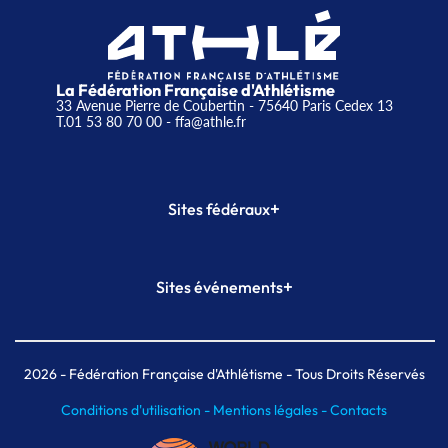
La Fédération Française d'Athlétisme
33 Avenue Pierre de Coubertin - 75640 Paris Cedex 13
T.01 53 80 70 00
- ffa@athle.fr
+
Sites fédéraux
SI-FFA
CALORG
+
Sites événements
Plateforme Formation
Meeting de Paris
Meeting de Paris indoor
MAIF Ekiden de Paris
2026
- Fédération Française d'Athlétisme - Tous Droits Réservés
Conditions d'utilisation -
Mentions légales -
Contacts